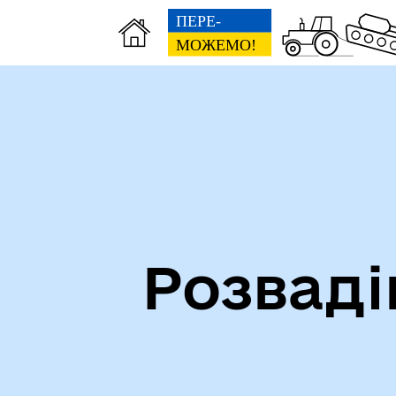
Посилання на державні
Ми 
інформаційні ресурси
ста
Розваді