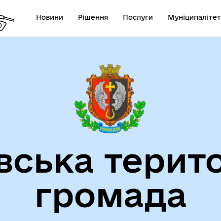
Новини
Рішення
Послуги
Муніципалітет
на порталі місцевої
Новини ЛОДА
тистики Львівщини
вська терит
громада