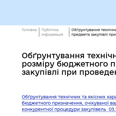
Головна
Публічна
Обґрунтування технічни
інформація
предмета закупівлі при
Обґрунтування технічн
розміру бюджетного пр
закупівлі при проведе
Обґрунтування технічних та якісних хар
бюджетного призначення, очікуваної ва
конкурентної процедури закупівель 03.1