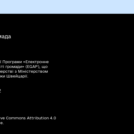
мада
ї Програми «Електронне
сті громади» (EGAP), що
нерстві з Міністерством
мки Швейцарії.
?
ive Commons Attribution 4.0
е.