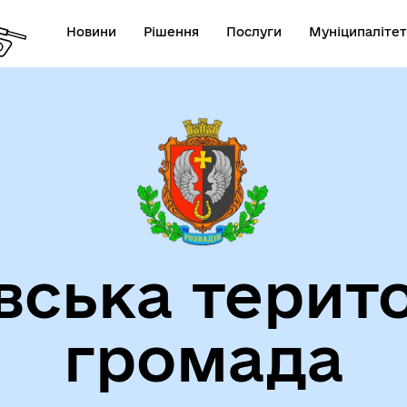
Новини
Рішення
Послуги
Муніципалітет
на порталі місцевої
Новини ЛОДА
тистики Львівщини
вська терит
громада