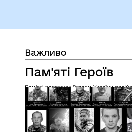
Важливо
Пам’яті Героїв
Пам’яті полеглим Героям України росій
української війни