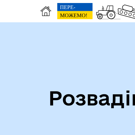
Посилання на державні
Ми 
інформаційні ресурси
ста
Розваді