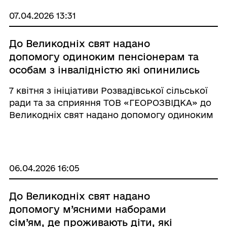
затишку, ...
07.04.2026 13:31
До Великодніх свят надано
допомогу одиноким пенсіонерам та
особам з інвалідністю які опинились
в складних життєвих обставинах
7 квітня з ініціативи Розвадівської сільської
ради та за сприяння ТОВ «ГЕОРОЗВІДКА» до
Великодніх свят надано допомогу одиноким
пенсіонерам та особам з інвалідністю які
опинились в складних життєвих обставинах.
Вкотре щиро вдячні за підтрим ...
06.04.2026 16:05
До Великодніх свят надано
допомогу м’ясними наборами
сім’ям, де проживають діти, які