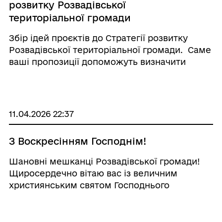
розвитку Розвадівської
територіальної громади
Збір ідей проєктів до Стратегії розвитку
Розвадівської територіальної громади. Саме
ваші пропозиції допоможуть визначити
пріоритетні напрями розвитку громади та
сформувати майбутні ініціативи, важливі для
жителів. Запрошуємо долучитися до формув
...
11.04.2026 22:37
З Воскресінням Господнім!
Шановні мешканці Розвадівської громади!
Щиросердечно вітаю вас із величним
християнським святом Господнього
Воскресіння! Нехай Господнє благословення
зійде на вас у цей час і наповнить серця
вірою, силою та любов’ю. Зичу родинного