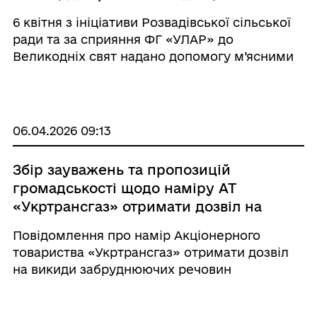
опинились в складних життєвих
6 квітня з ініціативи Розвадівської сільської
обставинах
ради та за сприяння ФГ «УЛАР» до
Великодніх свят надано допомогу м’ясними
наборами сім’ям, де проживають діти, які
опинились в складних життєвих обставинах
та перебувають на обліку в Сл ...
06.04.2026 09:13
Збір зауважень та пропозицій
громадськості щодо наміру АТ
«Укртрансгаз» отримати дозвіл на
викиди забруднюючих речовин
Повідомлення про намір Акціонерного
товариства «Укртрансгаз» отримати дозвіл
на викиди забруднюючих речовин
стаціонарними джерелами промислового
майданчика Більче-Волицько-Угерського