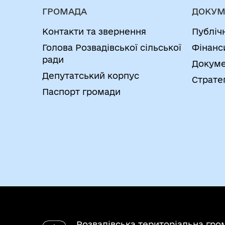
ГРОМАДА
ДОКУМ
Контакти та звернення
Публіч
Голова Розвадівської сільської
Фінанс
ради
Докуме
Депутатський корпус
Страте
Паспорт громади
Розвадівська територіальна гро