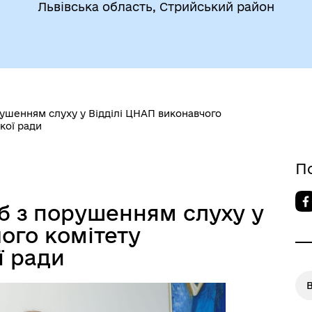
Львівська область, Стрийський район
рушенням слуху у Відділі ЦНАП виконавчого
ької ради
П
б з порушенням слуху у
ого комітету
ї ради