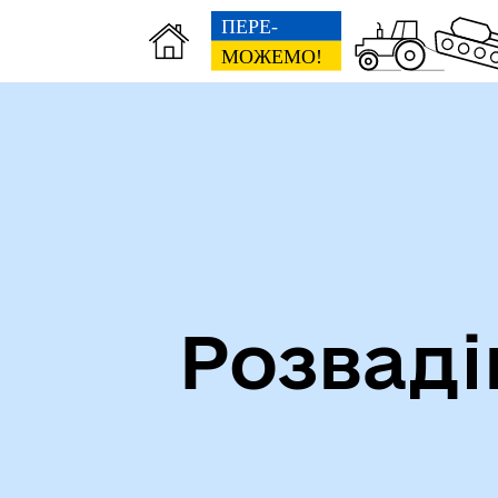
Посилання на державні
Ми 
інформаційні ресурси
ста
Розваді