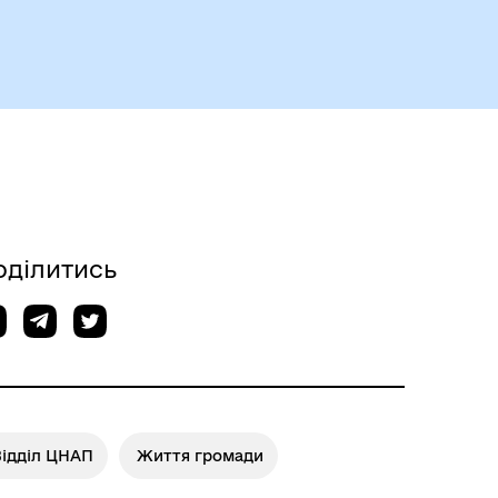
оділитись
Відділ ЦНАП
Життя громади