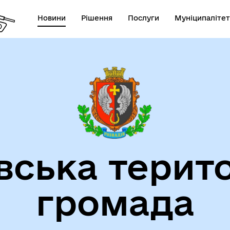
Новини
Рішення
Послуги
Муніципалітет
на порталі місцевої
Новини ЛОДА
тистики Львівщини
вська терит
громада