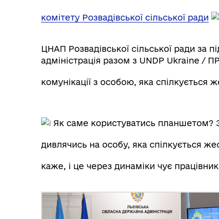
комітету Розвадівської сільської ради
ЦНАП Розвадівської сільської ради за 
адміністрація разом з UNDP Ukraine / 
комунікації з особою, яка спілкується
Як саме користуватись планшетом? З
дивлячись на особу, яка спілкується ж
каже, і це через динаміки чує працівник