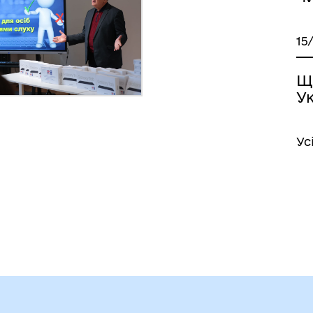
15
Щ
Ук
Ус