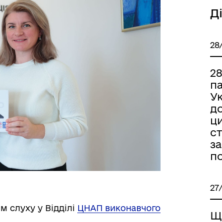
Д
28
2
па
Ук
д
ци
ст
з
п
27
м слуху у Відділі
ЦНАП виконавчого
Щ