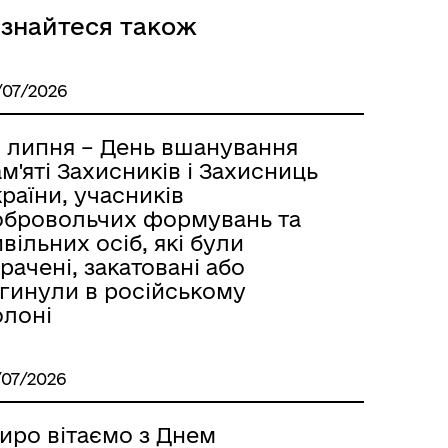
ізнайтеся також
/07/2026
8 липня – День вшанування
м'яті Захисників і Захисниць
раїни, учасників
обровольчих формувань та
вільних осіб, які були
рачені, закатовані або
агинули в російському
олоні
/07/2026
иро вітаємо з Днем