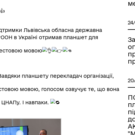
м
24
підтримки Львівська обласна державна
ПРООН в Україні отримав планшет для
З
оп
 жестовою мовою
пр
п
авдяки планшету перекладач організації,
20
естовою мовою, голосом озвучує те, що вона
П
 ЦНАПу. І навпаки.
пл
пі
д
А
"