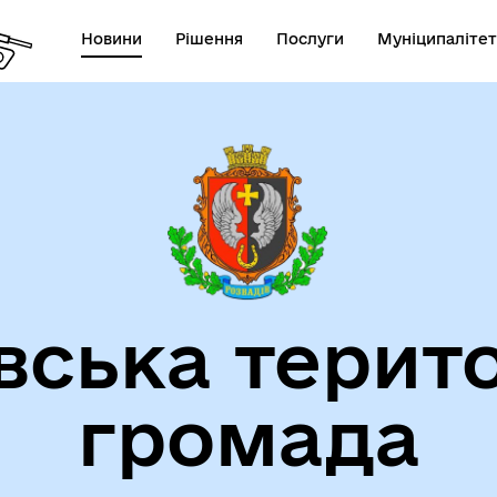
Новини
Рішення
Послуги
Муніципалітет
на порталі місцевої
Новини ЛОДА
тистики Львівщини
вська терит
громада