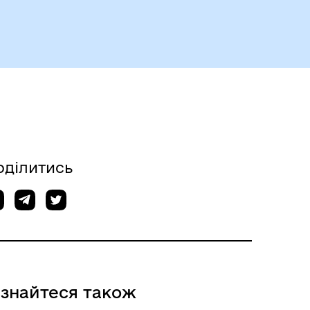
оділитись
ізнайтеся також