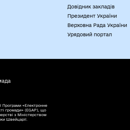
Довідник закладів
Президент України
Верховна Рада України
Урядовий портал
мада
ї Програми «Електронне
сті громади» (EGAP), що
нерстві з Міністерством
мки Швейцарії.