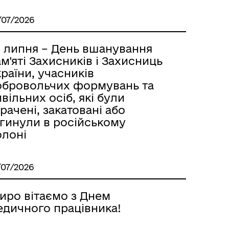
/07/2026
8 липня – День вшанування
м'яті Захисників і Захисниць
раїни, учасників
обровольчих формувань та
вільних осіб, які були
рачені, закатовані або
агинули в російському
олоні
/07/2026
иро вітаємо з Днем
едичного працівника!