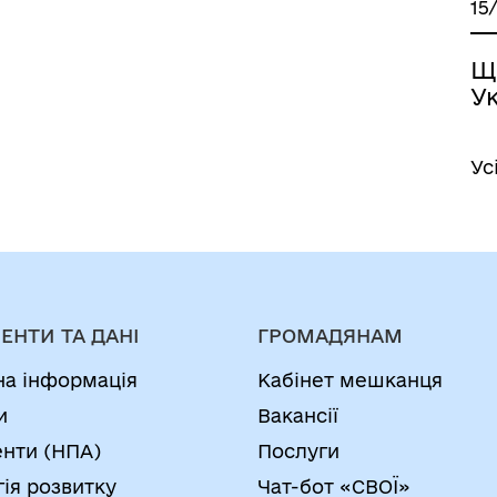
15
Щ
Ук
Ус
ЕНТИ ТА ДАНІ
ГРОМАДЯНАМ
на інформація
Кабінет мешканця
и
Вакансії
нти (НПА)
Послуги
гія розвитку
Чат-бот «СВОЇ»