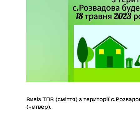
Вивіз ТПВ (сміття) з території с.Розвад
(четвер).