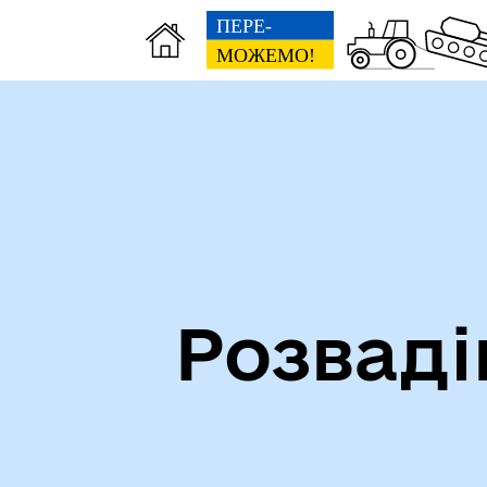
Посилання на державні
Ми 
інформаційні ресурси
ста
Розваді