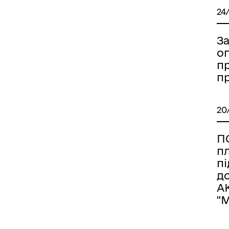
24
З
оп
пр
п
20
П
пл
пі
д
А
"