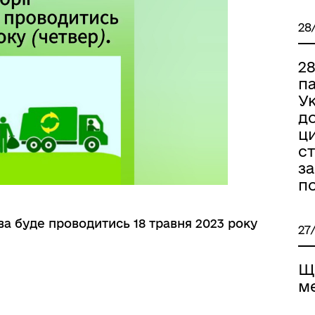
28
2
па
Ук
д
ци
ст
з
п
ова буде проводитись 18 травня 2023 року
27
Щ
м