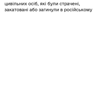
цивільних осіб, які були страчені,
закатовані або загинули в російському
полоні
27/07/2026
Щиро вітаємо з Днем медичного
працівника!
24/07/2026
Запрошуємо долучитись до опитування
з питань реалізації права осіб з
інвалідністю на працю
20/07/2026