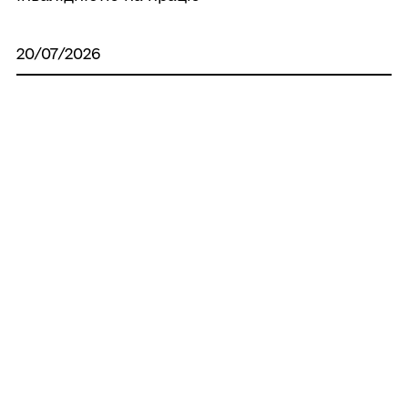
20/07/2026
ПОВІДОМЛЕННЯ про плановану
діяльність, яка підлягає оцінці впливу на
довкілля ПРИВАТНЕ АКЦІОНЕРНЕ
ТОВАРИСТВО "МИКОЛАЇВЦЕМЕНТ"
15/07/2026
Щиро вітаю вас із Днем Української
Державності!
Усі новини