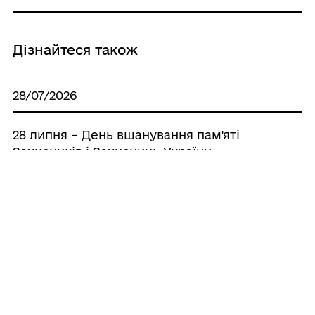
Дізнайтеся також
28/07/2026
28 липня – День вшанування пам'яті
Захисників і Захисниць України,
учасників добровольчих формувань та
цивільних осіб, які були страчені,
закатовані або загинули в російському
полоні
27/07/2026
Щиро вітаємо з Днем медичного