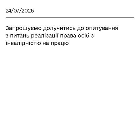
24/07/2026
Запрошуємо долучитись до опитування
з питань реалізації права осіб з
інвалідністю на працю
20/07/2026
ПОВІДОМЛЕННЯ про плановану
діяльність, яка підлягає оцінці впливу на
довкілля ПРИВАТНЕ АКЦІОНЕРНЕ
ТОВАРИСТВО "МИКОЛАЇВЦЕМЕНТ"
15/07/2026