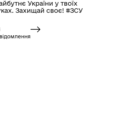
йбутнє України у твоїх
уках. Захищай своє! #ЗСУ
і
відомлення