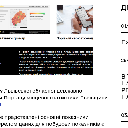
Д
01
Па
28
В
Н
Р
у Львівської обласної державної
Н
ня Порталу місцевої статистики Львівщини
и
03
е представлені основні показники
жерелом даних для побудови показників є