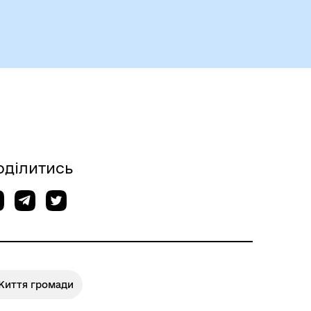
оділитись
Життя громади