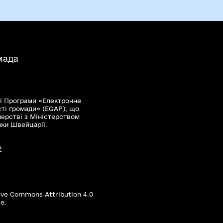
мада
ї Програми «Електронне
сті громади» (EGAP), що
нерстві з Міністерством
мки Швейцарії.
?
ive Commons Attribution 4.0
е.