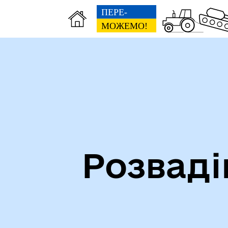
Посилання на державні
Ми 
інформаційні ресурси
ста
Розваді