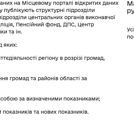
Ма
даних на Місцевому порталі відкритих даних
р
ку публікують структурні підрозділи
підрозділи центральних органів виконавчої
оліція, Пенсійний фонд, ДПС, Центр
Ус
ки та ін.
по
 яких:
тєдіяльності регіону в розрізі громад,
ня громад та районів області за
 собою за визначеними показниками;
 показників та нових показників.